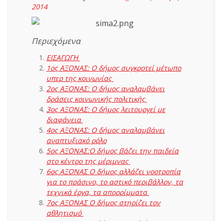
2014
Περιεχόμενα
ΕΙΣΑΓΩΓΗ
1ος ΑΞΟΝΑΣ: Ο δήμος συγκροτεί μέτωπο
υπερ της κοινωνίας
2ος ΑΞΟΝΑΣ: Ο δήμος αναλαμβάνει
δράσεις κοινωνικής πολιτικής
3ος ΑΞΟΝΑΣ: Ο δήμος λειτουργεί με
διαφάνεια
4ος ΑΞΟΝΑΣ: Ο δήμος αναλαμβάνει
αναπτυξιακό ρόλο
5ος ΑΞΟΝΑΣ:Ο δήμος βάζει την παιδεία
στο κέντρο της μέριμνας
6ος ΑΞΟΝΑΣ Ο δήμος αλλάζει νοοτροπία
για το πράσινο, το αστικό περιβάλλον, τα
τεχνικά έργα, τα απορρίμματα
7ος ΑΞΟΝΑΣ Ο δήμος στηρίζει τον
αθλητισμό