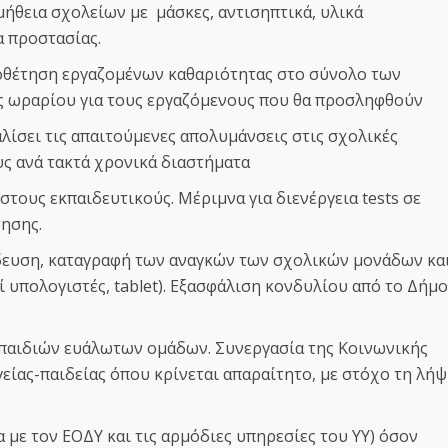
μήθεια σχολείων με μάσκες, αντισηπτικά, υλικά
σα προστασίας.
ποθέτηση εργαζομένων καθαριότητας στο σύνολο των
ς ωραρίου για τους εργαζόμενους που θα προσληφθούν
λίσει τις απαιτούμενες απολυμάνσεις στις σχολικές
υς ανά τακτά χρονικά διαστήματα
 στους εκπαιδευτικούς. Μέριμνα για διενέργεια tests σε
σησης.
δευση, καταγραφή των αναγκών των σχολικών μονάδων κα
 υπολογιστές, tablet). Εξασφάλιση κονδυλίου από το Δήμο
ν παιδιών ευάλωτων ομάδων. Συνεργασία της Κοινωνικής
είας-παιδείας όπου κρίνεται απαραίτητο, με στόχο τη λή
με τον ΕΟΔΥ και τις αρμόδιες υπηρεσίες του ΥΥ) όσον