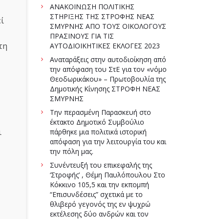
ΑΝΑΚΟΙΝΩΣΗ ΠΟΛΙΤΙΚΗΣ
ΣΤΗΡΙΞΗΣ ΤΗΣ ΣΤΡΟΦΗΣ ΝΕΑΣ
ί
ΣΜΥΡΝΗΣ ΑΠΟ ΤΟΥΣ ΟΙΚΟΛΟΓΟΥΣ
ΠΡΑΣΙΝΟΥΣ ΓΙΑ ΤΙΣ
τη
ΑΥΤΟΔΙΟΙΚΗΤΙΚΕΣ ΕΚΛΟΓΕΣ 2023
Αναταράξεις στην αυτοδιοίκηση από
την απόφαση του ΣτΕ για τον «νόμο
Θεοδωρικάκου» – Πρωτοβουλία της
Δημοτικής Κίνησης ΣΤΡΟΦΗ ΝΕΑΣ
ΣΜΥΡΝΗΣ
Την περασμένη Παρασκευή στο
έκτακτο Δημοτικό Συμβούλιο
ι
πάρθηκε μια πολιτικά ιστορική
απόφαση για την λειτουργία του και
την πόλη μας.
Συνέντευξή του επικεφαλής της
‘Στροφής’ , Θέμη Παυλόπουλου Στο
Κόκκινο 105,5 και την εκπομπή
“Επισυνδέσεις” σχετικά με το
θλιβερό γεγονός της εν ψυχρώ
εκτέλεσης δύο ανδρών και τον