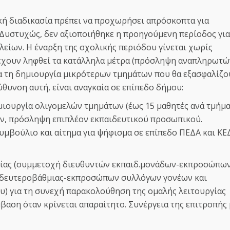
ική διαδικασία πρέπει να προχωρήσει απρόσκοπτα για
 Δυστυχώς, δεν αξιοποιήθηκε η προηγούμενη περίοδος για
είων. Η έναρξη της σχολικής περιόδου γίνεται χωρίς
 έχουν ληφθεί τα κατάλληλα μέτρα (πρόσληψη αναπληρωτώ
 τη δημιουργία μικρότερων τμημάτων που θα εξασφαλίζο
ύθυνση αυτή, είναι αναγκαία σε επίπεδο δήμου:
μιουργία ολιγομελών τμημάτων (έως 15 μαθητές ανά τμήμα
ν, πρόσληψη επιπλέον εκπαιδευτικού προσωπικού.
υμβούλιο και αίτημα για ψήφισμα σε επίπεδο ΠΕΔΑ και ΚΕ
δείας (συμμετοχή διευθυντών εκπαιδ.μονάδων-εκπροσώπω
 δευτεροβάθμιας-εκπροσώπων συλλόγων γονέων και
ου) για τη συνεχή παρακολούθηση της ομαλής λειτουργίας
αση όταν κρίνεται απαραίτητο. Συνέργεια της επιτροπής 