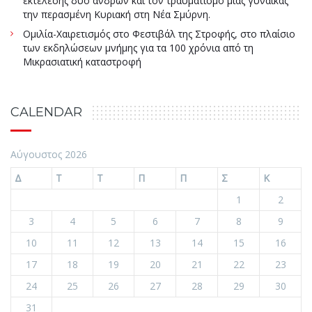
εκτέλεσης δύο ανδρών και τον τραυματισμό μιας γυναίκας
την περασμένη Κυριακή στη Νέα Σμύρνη.
Ομιλία-Χαιρετισμός στο Φεστιβάλ της Στροφής, στο πλαίσιο
των εκδηλώσεων μνήμης για τα 100 χρόνια από τη
Μικρασιατική καταστροφή
CALENDAR
Αύγουστος 2026
Δ
Τ
Τ
Π
Π
Σ
Κ
1
2
3
4
5
6
7
8
9
10
11
12
13
14
15
16
17
18
19
20
21
22
23
24
25
26
27
28
29
30
31