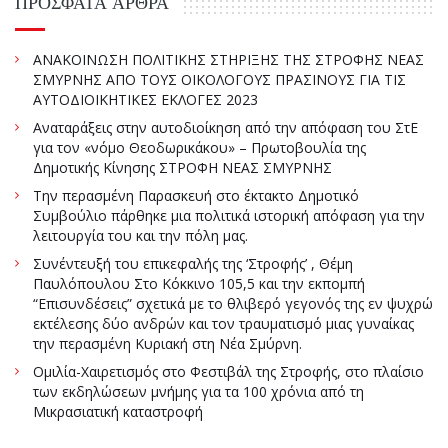
ΠΡΌΣΦΑΤΑ ΆΡΘΡΑ
ΑΝΑΚΟΙΝΩΣΗ ΠΟΛΙΤΙΚΗΣ ΣΤΗΡΙΞΗΣ ΤΗΣ ΣΤΡΟΦΗΣ ΝΕΑΣ
ΣΜΥΡΝΗΣ ΑΠΟ ΤΟΥΣ ΟΙΚΟΛΟΓΟΥΣ ΠΡΑΣΙΝΟΥΣ ΓΙΑ ΤΙΣ
ΑΥΤΟΔΙΟΙΚΗΤΙΚΕΣ ΕΚΛΟΓΕΣ 2023
Αναταράξεις στην αυτοδιοίκηση από την απόφαση του ΣτΕ
για τον «νόμο Θεοδωρικάκου» – Πρωτοβουλία της
Δημοτικής Κίνησης ΣΤΡΟΦΗ ΝΕΑΣ ΣΜΥΡΝΗΣ
Την περασμένη Παρασκευή στο έκτακτο Δημοτικό
Συμβούλιο πάρθηκε μια πολιτικά ιστορική απόφαση για την
λειτουργία του και την πόλη μας.
Συνέντευξή του επικεφαλής της ‘Στροφής’ , Θέμη
Παυλόπουλου Στο Κόκκινο 105,5 και την εκπομπή
“Επισυνδέσεις” σχετικά με το θλιβερό γεγονός της εν ψυχρώ
εκτέλεσης δύο ανδρών και τον τραυματισμό μιας γυναίκας
την περασμένη Κυριακή στη Νέα Σμύρνη.
Ομιλία-Χαιρετισμός στο Φεστιβάλ της Στροφής, στο πλαίσιο
των εκδηλώσεων μνήμης για τα 100 χρόνια από τη
Μικρασιατική καταστροφή