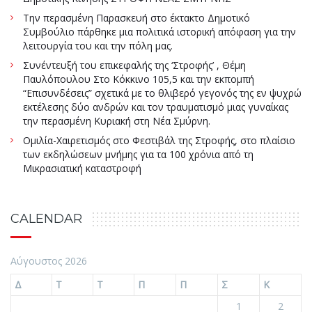
Την περασμένη Παρασκευή στο έκτακτο Δημοτικό
Συμβούλιο πάρθηκε μια πολιτικά ιστορική απόφαση για την
λειτουργία του και την πόλη μας.
Συνέντευξή του επικεφαλής της ‘Στροφής’ , Θέμη
Παυλόπουλου Στο Κόκκινο 105,5 και την εκπομπή
“Επισυνδέσεις” σχετικά με το θλιβερό γεγονός της εν ψυχρώ
εκτέλεσης δύο ανδρών και τον τραυματισμό μιας γυναίκας
την περασμένη Κυριακή στη Νέα Σμύρνη.
Ομιλία-Χαιρετισμός στο Φεστιβάλ της Στροφής, στο πλαίσιο
των εκδηλώσεων μνήμης για τα 100 χρόνια από τη
Μικρασιατική καταστροφή
CALENDAR
Αύγουστος 2026
Δ
Τ
Τ
Π
Π
Σ
Κ
1
2