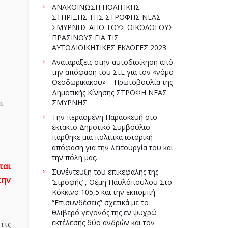
ΑΝΑΚΟΙΝΩΣΗ ΠΟΛΙΤΙΚΗΣ
ΣΤΗΡΙΞΗΣ ΤΗΣ ΣΤΡΟΦΗΣ ΝΕΑΣ
ΣΜΥΡΝΗΣ ΑΠΟ ΤΟΥΣ ΟΙΚΟΛΟΓΟΥΣ
ΠΡΑΣΙΝΟΥΣ ΓΙΑ ΤΙΣ
ΑΥΤΟΔΙΟΙΚΗΤΙΚΕΣ ΕΚΛΟΓΕΣ 2023
Αναταράξεις στην αυτοδιοίκηση από
την απόφαση του ΣτΕ για τον «νόμο
Θεοδωρικάκου» – Πρωτοβουλία της
Δημοτικής Κίνησης ΣΤΡΟΦΗ ΝΕΑΣ
ι
ΣΜΥΡΝΗΣ
Την περασμένη Παρασκευή στο
έκτακτο Δημοτικό Συμβούλιο
πάρθηκε μια πολιτικά ιστορική
απόφαση για την λειτουργία του και
την πόλη μας.
ται
Συνέντευξή του επικεφαλής της
την
‘Στροφής’ , Θέμη Παυλόπουλου Στο
Κόκκινο 105,5 και την εκπομπή
“Επισυνδέσεις” σχετικά με το
θλιβερό γεγονός της εν ψυχρώ
εκτέλεσης δύο ανδρών και τον
τις