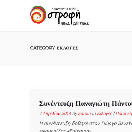
CATEGORY:
ΕΚΛΟΓΈΣ
Συνέντευξη Παναγιώτη Πάντο
7 Απριλίου 2014
by
admin
in
εκλογές
/
Ποιοι ε
Η συνέντευξη δόθηκε στον Γιώργο Βενετσ
εφημερίδας «Επίκαιρα»