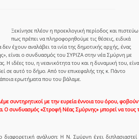
Ξεκίνησε πλέον η προεκλογική περίοδος και πιστεύω
πως πρέπει να πληροφορηθούμε τις θέσεις, ειδικά
δεν έχουν αναλάβει τα ινία της δημοτικής αρχής, ένας
ης», είναι ο συνδυασμός του ΣΥΡΙΖΑ στην νέα Σμύρνη με
. Η ιδέες του, η νεανικότητα του και η δυναμική του, είνα
εί σε αυτό το δήμο. Από τον επικεφαλής της κ. Πάντο
κάποια ερωτήματα που του βάλαμε.
 λέμε συντηρητικοί με την ευρεία έννοια του όρου, φοβούν
α. Ο συνδυασμός «Στροφή Νέας Σμύρνης» μπορεί να τους 
γο διαφορετική ανάλυση: Η Ν. Σμύρνη έχει διπλασιαστεί 