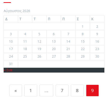
Αύγουστος 2026
Δ
Τ
Τ
Π
Π
Σ
Κ
1
2
3
4
5
6
7
8
9
10
11
12
13
14
15
16
17
18
19
20
21
22
23
24
25
26
27
28
29
30
31
« Σεπ
«
1
…
7
8
9