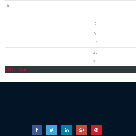
Δ
2
9
16
23
30
« Οκτ
Δεκ »